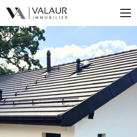
Acheter
Louer
Estimer | Vendre
Nos prestations
Notre équipe
Contact
Documents utiles