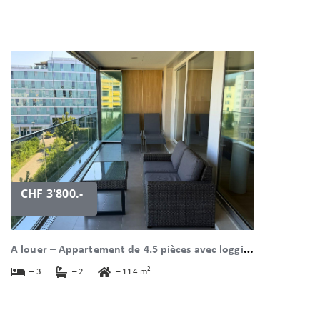
CHF 3'800.-
A
louer – Appartement de 4.5 pièces avec loggia et jardin d'hiver à Nyon à Nyon
2
– 3
– 2
– 114 m