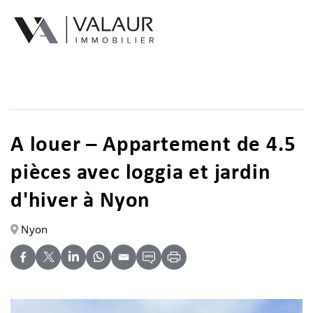
Acheter
Louer
A louer – Appartement de 4.5
Estimer | Vendre
pièces avec loggia et jardin
Nos prestations
d'hiver à Nyon
Notre équipe
Nyon
Contact
Documents utiles