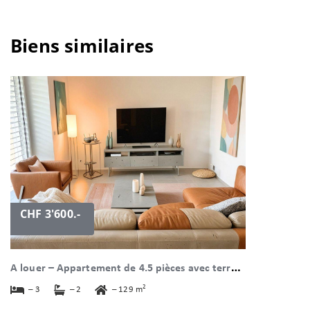
Biens similaires
CHF 3'600.-
A
louer – Appartement de 4.5 pièces avec terrasse et véranda à Nyon à Nyon
2
– 3
– 2
– 129 m