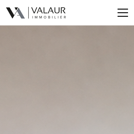
Acheter
Louer
Estimer | Vendre
Nos prestations
Notre équipe
Contact
Documents utiles