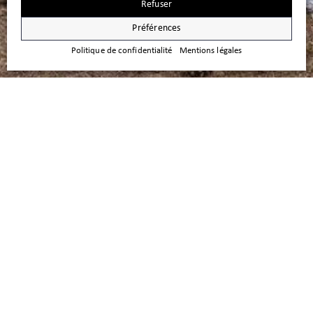
Refuser
Préférences
Politique de confidentialité
Mentions légales
A louer – Villa familiale neuve avec
terrasse et jardin
Villa individuelle neuve à Genolier Située dans un quartier résidentiel
recherché de Genolier, cette charmante maison séduira les familles à la
recherche de confort, d’espace et de tranquillité. Répartie sur trois
niveaux, la villa offre de généreux volumes et une belle
luminosité. Construite en 2026, elle bénéficie d’équipements modernes
et de finitions soignées. D’une surface d’environ 250 m²,…
30 juillet 2026